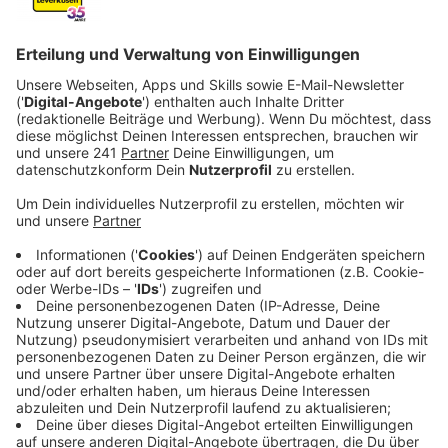
Anzeige
Seit 100 Tagen hat Leverkusen einen neuen
Oberbürgermeister. Stefan Hebbel hat zu diesem
Anlass eine Bilanz gezogen. Bei einigen Punkten hat
die Stadt aus seiner Sicht schon Erfolge erzielt. Zum
Beispiel bei der Sauberkeit, die ganz oben auf seiner
ToDo-Liste stand
Anzeige