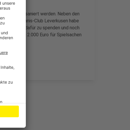
se komplett saniert werden. Neben den
bar. Der Kiwanis-Club Leverkusen habe
fizkonzertes dafür zu spenden und noch
t es demnach 2.000 Euro für Spielsachen