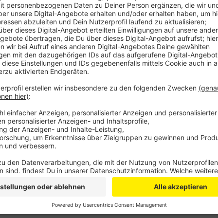
Die betroffenen Kindertagesstätten müssen teilwei
Gebäudeschäden wurde auch viel Spielzeug unbrauch
darum, entschieden den Erlös seines jährlichen Bene
3.000 aus eigener Tasche draufzulegen. Pro Kita gib
und Sanierungsarbeiten.
Anzeige