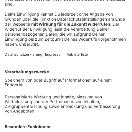
zu den Veränderungen in der Welt: Ja, aber ohne mich!
Sie diskutiert humorvoll über Themen wie
festhängende Flaschendeckel und vermeidet Politik.
Als Bürgermeisterin würde sie lieber Geburtstage
feiern als im Rat streiten. Ingrid bleibt dabei wie immer
lustig und freut sich auf ein Publikum, das sagt: Ja,
gerne mit mir!
Anzeige
Die weiteren Termine der Comedy Camp-
Tour
Anzeige
Comedy Camp in Legden
Comedy Camp in Wuppertal