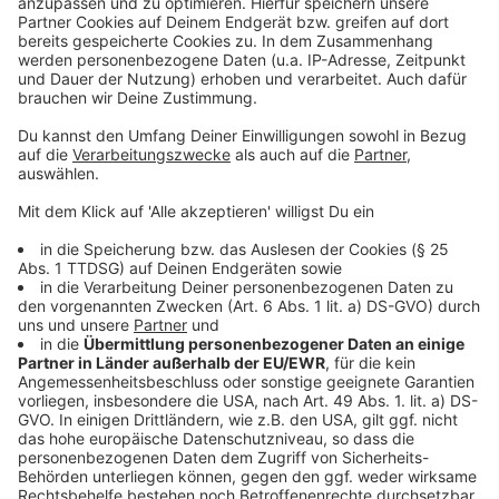
übernimmt unsere Schuld und verwandelt Payback-
Punkte gegen gutes Karma. Halleluja, der Erlöser ist
da!
Anzeige
Komik-Chefarzt
Heinz Gröning
, auch bekannt als Dr.
Laugh, präsentiert humorvoll und wissenschaftlich die
neuesten Erkenntnisse zum Thema Humor. Denn
Kranklachen ist gesund. Ob im Fliewatüüt ins Takka
Tukka Land oder Heinz besingt sein Nummernschild –
in Dr. Laugh’s BESTE MEDIZIN jagt ein Höhepunkt den
nächsten.
Anzeige
Die Niederrheinerin
Ingrid Kühne
bezieht klar Stellung