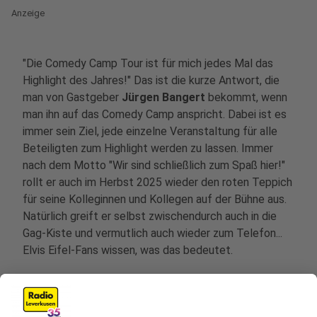
Anzeige
"Die Comedy Camp Tour ist für mich jedes Mal das
Highlight des Jahres!" Das ist die kurze Antwort, die
man von Gastgeber
Jürgen Bangert
bekommt, wenn
man ihn auf das Comedy Camp anspricht. Dabei ist es
immer sein Ziel, jede einzelne Veranstaltung für alle
Beteiligten zum Highlight werden zu lassen. Immer
nach dem Motto "Wir sind schließlich zum Spaß hier!"
rollt er auch im Herbst 2025 wieder den roten Teppich
für seine Kolleginnen und Kollegen auf der Bühne aus.
Natürlich greift er selbst zwischendurch auch in die
Gag-Kiste und vermutlich auch wieder zum Telefon...
Elvis Eifel-Fans wissen, was das bedeutet.
Anzeige