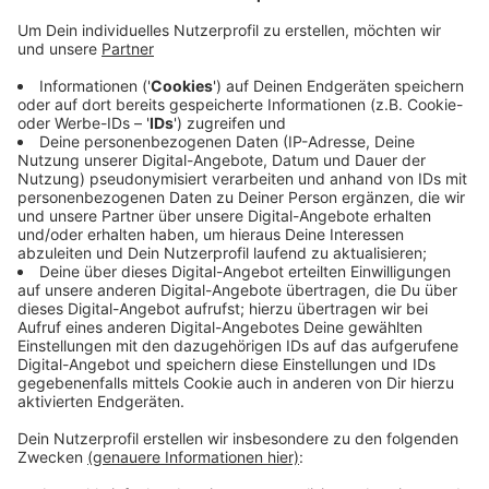
unserer Nähe war damit letztes Jahr die wärmste
in ganz Deutschland
Veröffentlicht:
Samstag, 24.04.2021 09:12
Anzeige
Spitzenwert waren 37,4 Grad, die am 8 August
gemessen wurden. Insgesamt war der August bei uns
der wärmste Monat im vergangenen Jahr, und war
damit der zweit-wärmste Monat, der jemals gemessen
wurde.
Anzeige