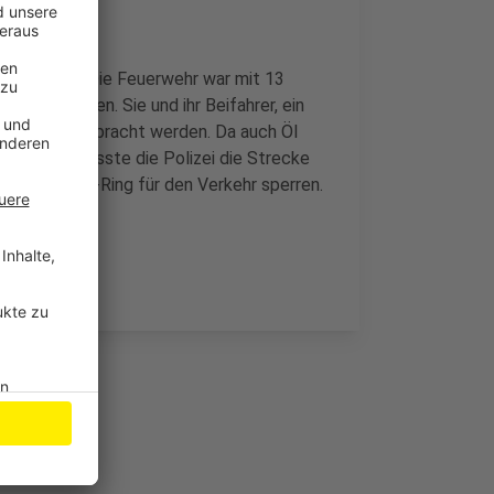
ingeklemmt. Die Feuerwehr war mit 13
freien können. Sie und ihr Beifahrer, ein
rankenhaus gebracht werden. Da auch Öl
n waren, musste die Polizei die Strecke
dor-Heuss-Ring für den Verkehr sperren.