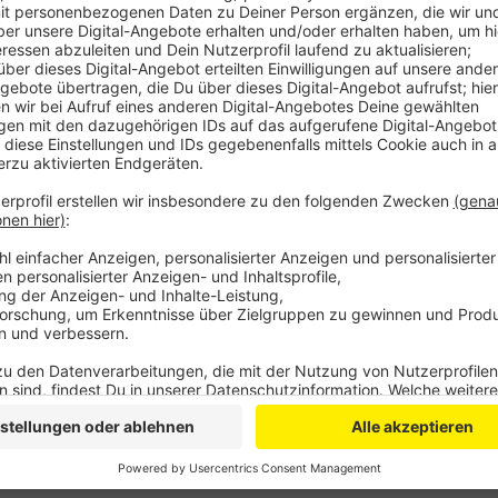
Anzeige
Dabei wurde eine 27 Jahre alte Frau in ihrem Auto e
Fahrzeugen vor Ort und hat die Frau aus ihrem Auto be
11 Jahre altes Kind, mussten schwer verletzt ins K
und andere Betriebsstoffe bei dem Unfall ausgelaufe
zwischen dem Kreisverkehr am Oulusee und dem Theo
Anzeige