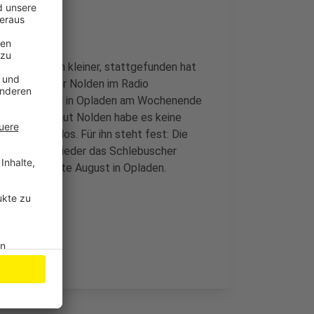
e war deutlich kleiner, stattgefunden hat
et“, so Werner Nolden im Radio
 Schusterinsel in Opladen am Wochenende
ertroffen. Laut Nolden habe es keine
en reibungslos. Für ihn steht fest: Die
n Juni auch wieder das Schlebuscher
ierbörse Mitte August in Opladen.