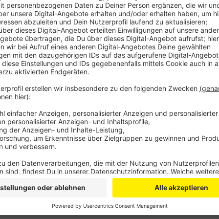
Anzeige
In diesem Jahr war alles etwas anders: „Die Bierbörs
sie unter 2G und zum ersten Mal hat es nicht geregn
Leverkusen-Interview. Fast 20.000 Leute haben die
besucht – die Erwartungen wurden damit deutlich üb
Zwischenfälle gegeben auch die Einlasskontrollen lief
2G-Regel funktioniert so gut, dass darunter nächste
Volksfest stattfinden kann – ebenso wie die große B
Anzeige