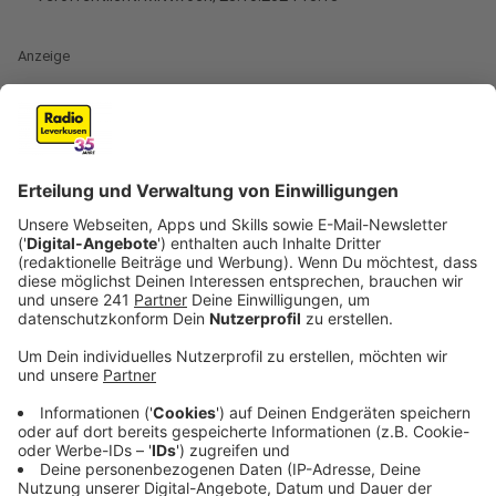
Anzeige
Einführung der direkten Demokratie in NRW
Anzeige
Vor 30 Jahren, im Jahr 1994, wurde in Nordrhein-
Westfalen die Möglichkeit der direkten Demokratie
eingeführt. Seitdem können Menschen in ihrer eigenen
Stadt für eine direkte Abstimmung über ein
bestimmtes Thema sorgen. Der Verein "Mehr
Demokratie", der diese Begehren und Entscheide in
NRW begleitet, hat Bilanz gezogen: Nutzen die
Menschen in NRW die Möglichkeit der direkten
Demokratie?