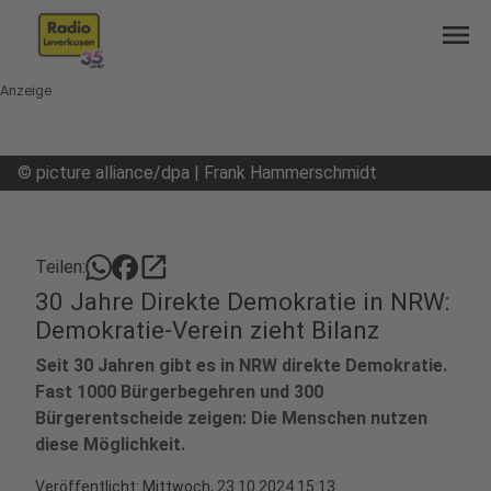
menu
Anzeige
©
picture alliance/dpa | Frank Hammerschmidt
open_in_new
Teilen:
30 Jahre Direkte Demokratie in NRW:
Demokratie-Verein zieht Bilanz
Seit 30 Jahren gibt es in NRW direkte Demokratie.
Fast 1000 Bürgerbegehren und 300
Bürgerentscheide zeigen: Die Menschen nutzen
diese Möglichkeit.
Veröffentlicht:
Mittwoch, 23.10.2024 15:13