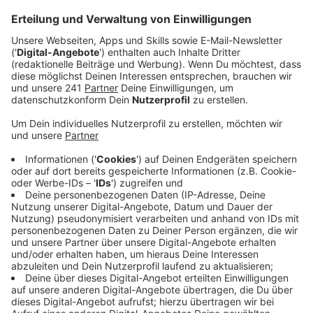
Anzeige
Auch die Fahrt mit Bus und Bahn ist nur noch für
Geimpfte, Genesene oder aktuell Getestete möglich.
Die Deutsche Bahn hat bereits angekündigt,
stichprobenartige Kontrollen durch das Sicherheits-
und Kontrollpersonal durchzuführen. Wer keines der
drei Gs dabei vorweisen kann, fliege aus dem Zug. Die
Bahn werde hier bei Problemen auf Unterstützung der
Bundespolizei zurückgreifen, sagte ein Bahnsprecher.
Die Wupsi will eine Sicherheitsfirma beauftragen, die
Fahrgäste stichprobenartig auf die 3G-Regel prüft.
Auch die KVB will nach eigenen Angaben nur
stichprobenartige Kontrollen durchführen. Sie hofft
auf Unterstützung von Polizei und Ordnungsamt, sagte
ein KVB-Sprecher.