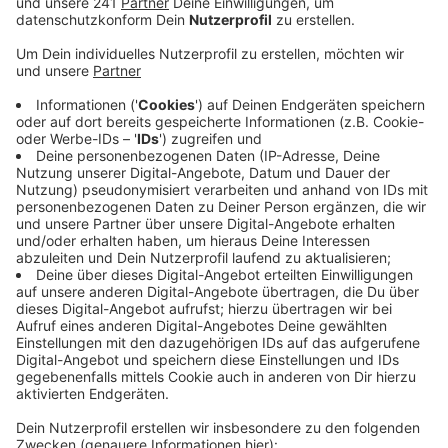
Veröffentlicht:
Donnerstag, 12.09.2019 13:51
Anzeige
Die 82-Jährige war auf einen Trickbetrug
hereingefallen und hatte das Geld für die Männer
deponiert. Die Betrüger hielten sich an die Masche
„der falschen Polizisten“. Dabei wird den Senioren
übers Telefon vorgespielt, sie seien in polizeiliche
Ermittlungen involviert und müssten die Polizei
unterstützen, indem sie Geld aushändigen.
Die Abholer sind erfahrungsgemäß nur Boten-Jungen,
die das Geld einsammeln und an die aus der Türkei-
agierenden Banden weiterleiten sollten. Der
Haftrichter hat gegen die Trickbetrüger vorerst
Untersuchungshaft angeordnet. Die Seniorin hat die
54.000 Euro wieder zurückbekommen.