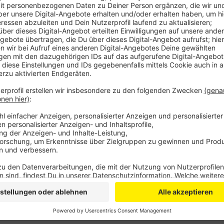
In Leverkusen ist der Anteil der Radfahrer mit 15% h
Abstellanlagen wie die neuen Fahrradboxen sollen de
Die Boxen stehen an wichtigen Verkehrsknotenpunkt
Rheindorf, in Leverkusen-Mitte oder am Bahnhof Küp
spontan per App für einen Euro pro Tag. Der Stellpla
Kritik kommt an der langsamen Umsetzung durch die 
seit sieben Jahren auf entsprechende Fahrradboxen.
Anzeige