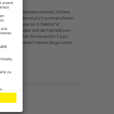
öher als im Bundesdurchschnitt. Sichere
n Radfahrer-Anteil jetzt nochmal erhöhen.
en. Zum Beispiel am S-Bahnhof in
persteg. Buchbar sind die Fahrradboxen
tz für eine ganze Woche kostet 5 Euro.
Stadt. In Rheindorf warten Bürger schon