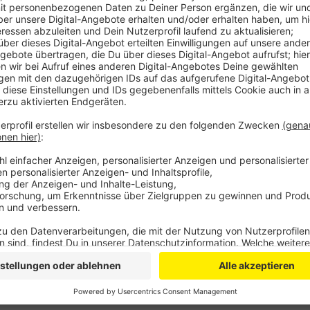
Mit dabei ist neben Leverkusener Tanzgruppen die
steht in Edelrath das traditionelle Seifenkisten-Ren
hunderten Schaulustigen. Samstagabend legt DJ u
Wagner im Festzelt auf. Am Sonntag steht die Edelra
Dann wird das neue Hahnenpaar gekürt.
Anzeige