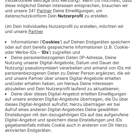
zwei Abschnitten.
Veröffentlicht:
Mittwoch, 20.05.2020 06:21
Anzeige
Wer von Köln Richtung Leverkusen will – muss
zweimal die Autobahn verlassen und eine Umleitung
fahren, um dann wieder auf die A1 auffahren zu
können.
Die Sperrungen starten am Freitagabend um 22 Uhr.
Betroffen ist zum einen die Anschlussstelle Köln-
Niehl. Hier wird an den LKW-Sperranlagen gearbeitet.
Die Umleitung erfolgt über das Niehler Ei. Im weiteren
Verlauf ist das Autobahnkreuz Leverkusen-West voll
gesperrt. Hier werden Autofahrer über die Rheinallee
und die Auffahrt zur A59 umgeleitet. Grund für diese