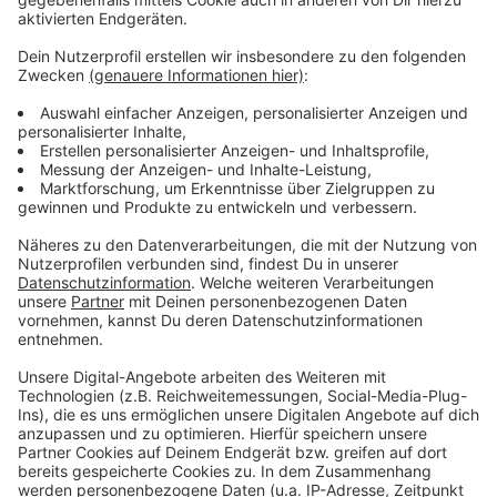
den Autobahnausbau bereits woandershin verlagert.
Anzeige
Mehr Meldungen aus Leverkusen
Anzeige
Gewerbe-Kontrolle in Leverkusen: 31 Verstöße
festgestellt
Unfall in Leverkusen Manfort mit Linienbus
Leverkusener Feuerwehrkinder tragen Fahnen der
Werkself
Anzeige