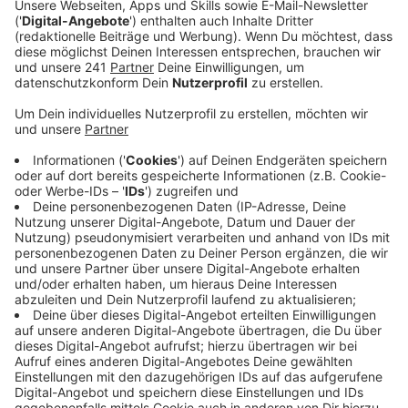
Veröffentlicht:
Freitag, 26.04.2024 06:33
Anzeige
Der Abriss der Doppeldecker-Brücke ist mittlerweile
so weit, dass die Bagger für das nächste Stück nah an
die noch befahrene A1 heranmüssen, deswegen ist die
Vollsperrung aus Sicherheitsgründen nicht zu
vermeiden. Die Sperrung liegt zwischen dem Kreuz
Leverkusen-West und dem Kreuz Leverkusen. Sie ist
zwischen 22:00 Uhr am Freitag und 22:00 Uhr am
Sonntag geplant. Autofahrer müssen dann auf die
anderen Autobahnen ausweichen. Durch die
Abrissarbeiten soll es aber in Zukunft keine
Sperrungen mehr geben: Der restliche Abriss soll erst
2026 über die Bühne gehen. Da ist der Verkehr durch