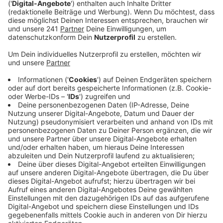
Veröffentlicht:
Freitag, 23.12.2022 14:24
Anzeige
Sie sollen in Zukunft mehr Aufenthaltsqualität haben.
Dazu gehören neben Outdoor-Fitness-Geräten auch:
Stehtische, Sitzgruppen mit Wetterschutz,
barrierefreie Wege – und ab nächstem Jahr auch W-
Lan und digitale Infotafeln. Ebenfalls wurde das
Toilettenhäuschen mit geruchsneutralisierendem
Boden ausgestattet, sodass es vor Ort nicht mehr so
streng riecht.
Anzeige
Weitere Meldungen aus Leverkusen