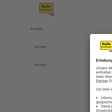
Anzeige
Anzeige
Anzeige