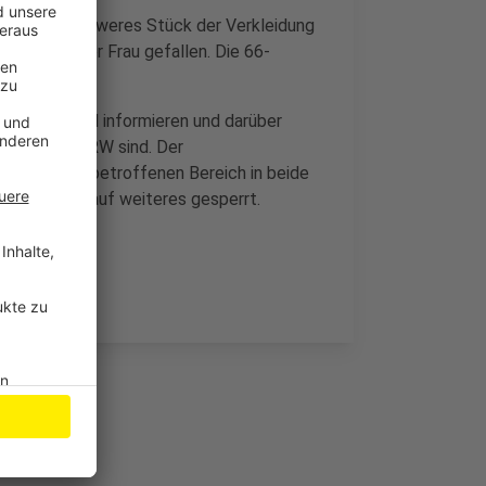
in tonnenschweres Stück der Verkleidung
e Auto einer Frau gefallen. Die 66-
 Zwischenfall informieren und darüber
nd in ganz NRW sind. Der
zwände im betroffenen Bereich in beide
n Spuren bis auf weiteres gesperrt.