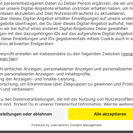
Am Freitagvormittag hatte
sich
auf Höhe Delbrück e
einer Lärmschutzwand gelöst und war auf das fahrend
Jährige war sofort tot.
Die Landesregierung soll jetzt den Landtag über den
berichten, wie sicher die Lärmschutzwände vor Ort u
Landesbetrieb Straßen.NRW überprüft die Lärmschut
Fahrtrichtungen. Dazu sind die jeweils beiden rechte
Anzeige