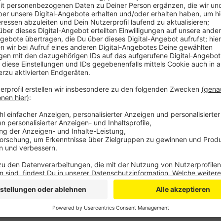
Anzeige
Ergebnis: Der Impfstoff wirkt gut. Alle Personen ha
Antikörperbildung. Leverkusens Amtsarzt sagt, dass d
Tage in der Haltbarkeit überschritten gewesen sei. E
mit einberechnet würde.
Anzeige