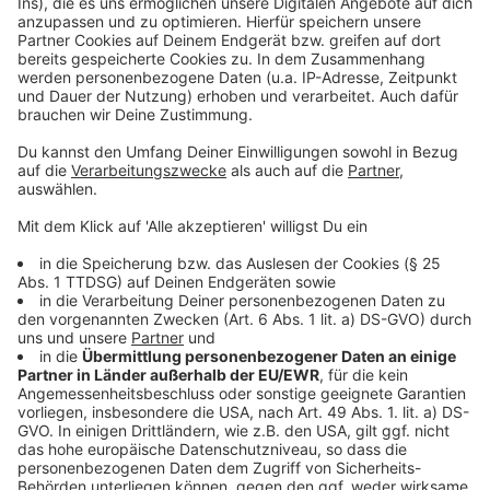
Anzeige
Neben der flächendeckenden Verfügbarkeit von
Ladestationen müssen alle Akteure dafür sorgen, dass
der Ladestrom bezahlbar ist. Nutzer erwarten, dass
das Laden so einfach und transparent ist wie das
Tanken. Der ADAC fordert, dass Ladesäulen mit
gängigen Bezahlsystemen ausgerüstet werden und
angemessene Preise bieten. Die Transparenz bei
Spritpreisen sollte auch für Strompreise an
Ladesäulen gelten.
Anzeige