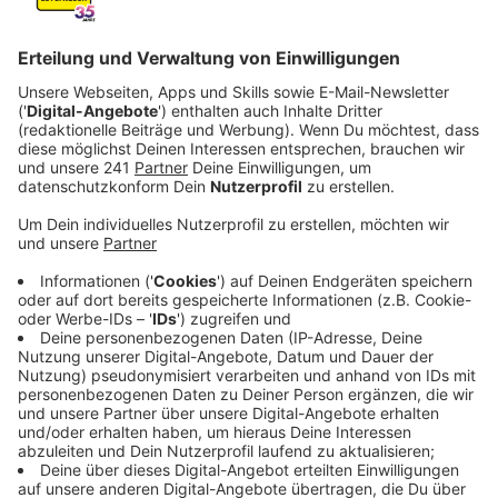
Anzeige
Das Laden von Elektroautos in Deutschland kann eine
Herausforderung sein. Trotz der zunehmenden Anzahl
an Ladestationen gibt es erhebliche Unterschiede bei
den Gebühren, die von 39 Cent bis zu einem Euro pro
Kilowattstunde reichen. Thomas Müther vom ADAC
kritisiert im Interview mit uns die intransparenten
Tarifsysteme und fordert klare Regelungen von der
Politik.
Anzeige
ADAC: Mehr Transparenz durch Kommunen
und Politik