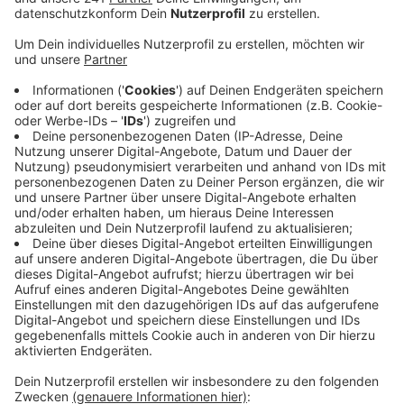
Anzeige
Mit dem zunehmenden Berufsverkehr könne das
Verkehrssystem bis in die Städte hinein zum Erliegen
kommen, heißt es. Grund dafür sei, dass immer mehr
Menschen wieder ins Büro fahren statt von zu Hause
aus zu arbeiten und dabei deutlich weniger Menschen
den öffentlichen Nahverkehr nutzen, als vor der
Pandemie. Auch jetzt am Wochenende könnte es auf
den Autobahnen in und um Leverkusen schon voll
werden: das letzte Sommerferienwochenende steht
an und damit auch der Rückreiseverkehr. Besonders
der Samstagnachmittag und -abend sowie der
Sonntag seien klassische Rückreisezeiten, sagt der
ADAC.