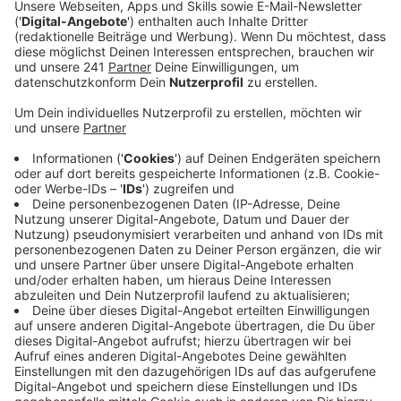
Adel Tawil macht zusammen mit Peachy
neuen Track
Anzeige
Vor kurzem überraschte Adel mit der Meldung, dass er
Vater geworden sei, denn sein Privatleben hält der 40-
jährige Sänger lieber unter Verschluss. Seine Rolle als
Vater hat einen anderen Drive in sein Leben gebracht
sagte Adel in einem Interview. Seine Musik hat an
Drive trotzdem nichts verloren. Das beweist auch
seine neue Single "Tu m'appelles" mit Sängerin Peachy.
Anzeige