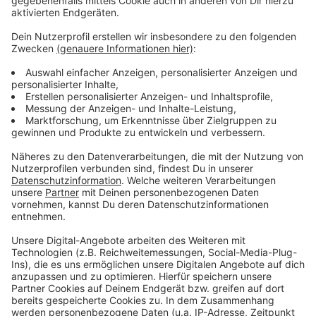
Wir benötigen Ihre
Zustimmung, um den YouTube
Video-Service zu laden!
Wir verwenden einen Service eines
Drittanbieters, um Videoinhalte
einzubetten. Dieser Service kann
Daten zu Ihren Aktivitäten
sammeln. Bitte lesen Sie die
Details durch und stimmen Sie der
Nutzung des Service zu, um dieses
Video anzusehen.
Mehr Informationen
Adel Tawil feat. Peachy - Tu m'appelles
Akzeptieren
Anzeige
powered by
Usercentrics Consent
Management Platform