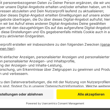
Anzeige
Autofahren in Innenstadtbereichen unattraktiv mach
anheben, denn ein Busticket müsse billiger als ein Pa
Radwege in der Stadt müssten außerdem dringend sa
gebe es derzeit etwa an der Solinger Straße in Rhei
der Gustav-Heinemann-Straße. Um ein sichtbares Zei
sollten politisch Aktive in der Stadt drei Wochen au
Mai wenn in Leverkusen wieder die Aktion Stadtradel
Anzeige