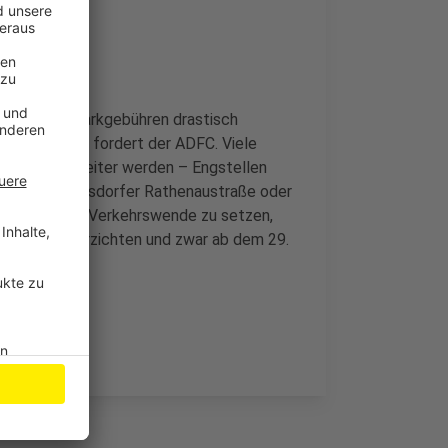
en und die Parkgebühren drastisch
rkticket sein, fordert der ADFC. Viele
niert und breiter werden – Engstellen
ndorf, der Wiesdorfer Rathenaustraße oder
chen für die Verkehrswende zu setzen,
f das Auto verzichten und zwar ab dem 29.
n beginnt.