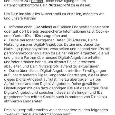
Bereich nur phasenweise saniert. Blanker Hohn,
sagt der Allgemeine Deutsche Fahrrad-Club
Leverkusen.
Veröffentlicht:
Dienstag, 17.05.2022 06:40
Anzeige
Er fordert den Bau eines, der Norm entsprechenden
Geh- und Radweges vor Ort und nimmt dafür den neu
gewählten CDU-Landtagsabgeordneten Rüdiger
Scholz in die Pflicht. Er könne sicher sein, dass der
ADFC den Finger in diese Wunde legen und seine
Forderungen weiter bekräftigen wird, heißt es in einer
offiziellen Mitteilung.
Rüdiger Scholz hatte bei der
Landtagswahl mit rund 34 Prozent der Stimmen zum
zweiten Mal in Folge das Direktmandat in Leverkusen
geholt.