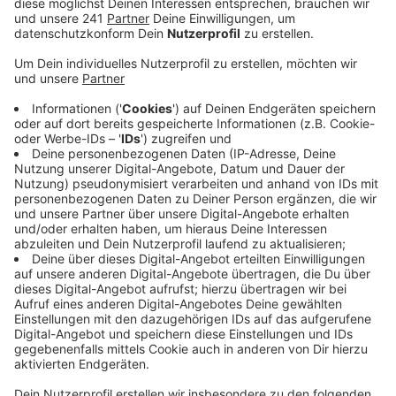
eine endgültige Entscheidung treffen.
Veröffentlicht:
Dienstag, 04.06.2019 13:40
Anzeige
Die CDU hat im Vorfeld bereits heftigen Widerstand
angekündigt.
Grund dafür ist ein gemeinsamer Änderungsantrag
unter anderem von SPD, Opladen Plus und den Grünen.
Der sehe unter anderem vor, mehr als 20 Bäume
entlang des Weges zu fällen und einen rund 1.000
Meter langen Kanal zu verlegen.
„Das sind massive Eingriffe in die Natur“, sagt die CDU.
Auch die Baukosten seien unverhältnismäßig. Sie
würden fast doppelt so hoch ausfallen wie im