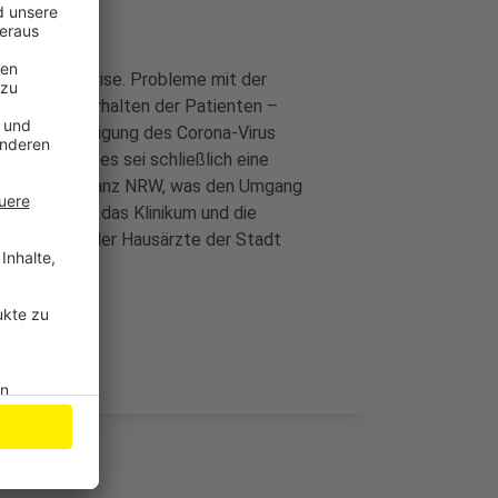
der Corona-Krise. Probleme mit der
g, mit dem Verhalten der Patienten –
s die Bewältigung des Corona-Virus
 alles rund, es sei schließlich eine
r Vorreiter in ganz NRW, was den Umgang
r allem auch das Klinikum und die
- im Namen der Hausärzte der Stadt