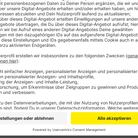
Anzeige
Er lobt das Leverkusener Gesundheitsamt in Zeiten 
Organisation der Abstriche, mit der Praxisversorgun
unsere Nachbarstädte gehen teilweise am Stock, wa
angeht. Natürlich laufe auch in Leverkusen nicht immer
Krisensituation, so Travnik. Trotzdem hält er uns fü
mit der Situation angeht. Das Gesundheitsamt und vo
Malteser würden einen herausragenden Job machen 
wolle er sich dafür ausdrücklich bedanken.
Anzeige