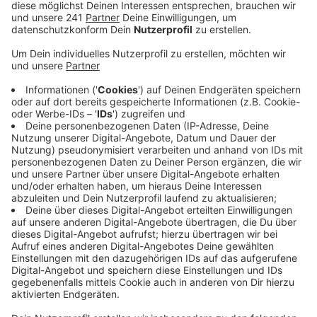
Sie will ihr Angebot deswegen weiter ausbauen –
auch digital.
Veröffentlicht:
Freitag, 20.12.2019 06:44
Anzeige
Ab Januar ist der ärztliche Notruf unter der 116117
rund um die Uhr erreichbar. Patienten werden dann
entweder in eine Arztpraxis in der Nähe, an den
Rettungsdienst oder einen niedergelassenen Arzt für
einen Hausbesuch vermittelt. Parallel dazu geht ab
dem neuen Jahr auch eine neue „Notdienst-App“ an
den Start. Die können sich Nutzer herunterladen und
darüber dann nach umliegenden Notdienstpraxen
suchen. Außerdem bietet die App auch eine direkte
Verbindung zur Notdienst-Nummer, sowie dem Notruf
über die 112.