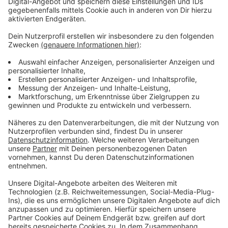
Der Mann, der in Leverkusen festgenommen wurde, ist
inzwischen auch verurteilt worden. Die Suche nach den
anderen beiden Tätern läuft noch. Die Polizei hofft
durch die Sendung heute auf neue Hinweise. Den
entsprechenden Fall könnt ihr heute Abend um 20:15
Uhr im ZDF sehen.
Anzeige
Weitere Meldungen aus unserer Stadt
Anzeige
CDU Leverkusen fordert Null-Toleranz Politik
Leverkusen: Ostermarkt lockt viele Besucher an
Arbeiten am Bayerkreuz in Leverkusen gehen weiter