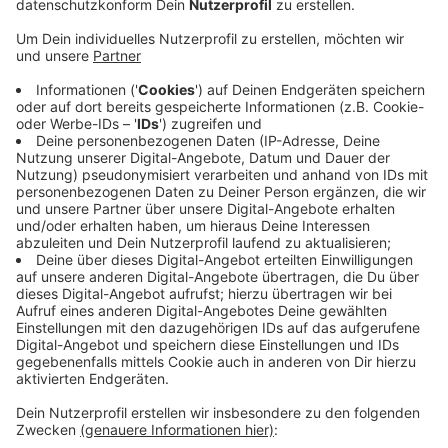
gestartet.
Veröffentlicht:
Donnerstag, 27.06.2019 07:33
Anzeige
Vor der Schule werden Unterstützer der Aktion Eltern,
die ihre Kinder mit dem Auto bringen auf die Nachteile
des Autofahrens aufmerksam machen. Etwa, dass sie
dadurch der Umwelt schaden und verhindern, dass ihre
Kinder lernen sich selbständig im Straßenverkehr
zurechtzufinden, so die Kritik. Die Kinder sollen eine
Woche lang nur zu Fuß, mit dem Fahrrad oder mit
öffentlichen Verkehrsmitteln zur Schule kommen. Die
Aktion findet in diesem Jahr zum zweiten Mal statt.
Anzeige