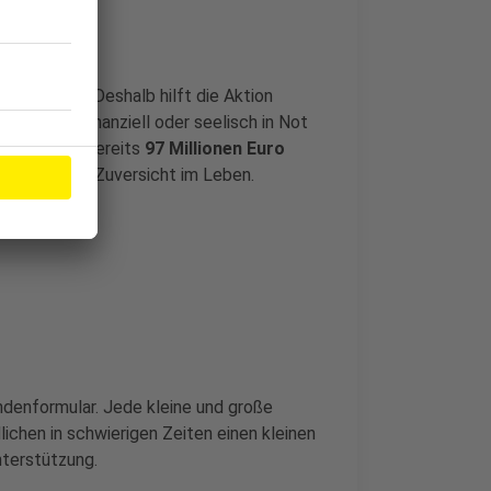
sellschaft: Deshalb hilft die Aktion
 materiell, finanziell oder seelisch in Not
n 26 Jahren bereits
97 Millionen Euro
 Freude und Zuversicht im Leben.
enformular. Jede kleine und große
ichen in schwierigen Zeiten einen kleinen
nterstützung.