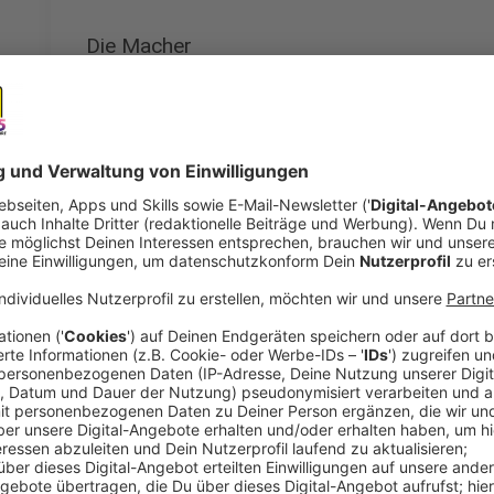
Die Macher
Anzeige
Ob Glühweinverkauf für die Dorfgemeinschaft, K
oder der Verkauf von selbst gestrickten Socken
Menschen und Aktionen kennengelernt, die mit ihre
Kreativität kennt keine Grenzen, um benachteiligten 
Danke an alle von euch, die sich für Lichtblicke ein
könnt ihr euch hier informieren.
Anzeige
Aktion Lichtblicke: Wir stellen euch drei Ma
Anzeige