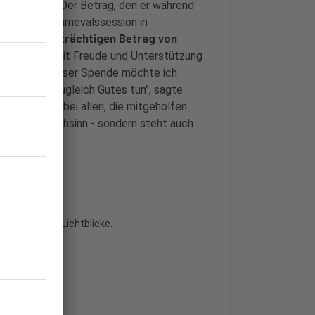
z Thorsten I. Der Betrag, den er während
tungen der Karnevalssession in
einen
symbolträchtigen Betrag von
nd bringt damit Freude und Unterstützung
falen. "Mit dieser Spende möchte ich
eihen und zugleich Gutes tun", sagte
ich herzlich bei allen, die mitgeholfen
ht nur für Frohsinn - sondern steht auch
an die Aktion Lichtblicke.