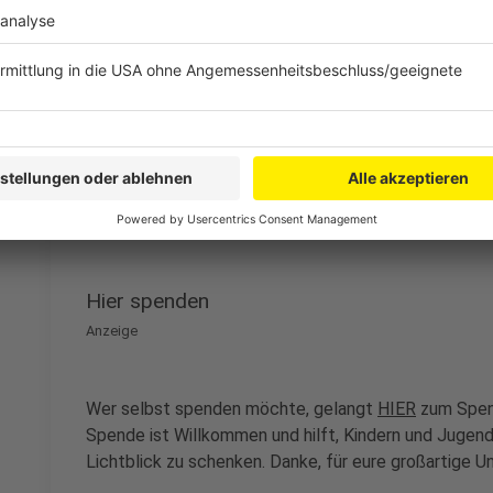
Anzeige
Kindernot wirft einen dunklen Schatten auf unsere Ge
Lichtblicke in Kindern und Familien bei uns in NRW, die
geraten sind. Dank der vielen Spenden konnten in nu
gesammelt werden - ein großartiger Beitrag für mehr
Anzeige
Hier spenden
Anzeige
Wer selbst spenden möchte, gelangt
HIER
zum Spend
Spende ist Willkommen und hilft, Kindern und Jugendl
Lichtblick zu schenken. Danke, für eure großartige U