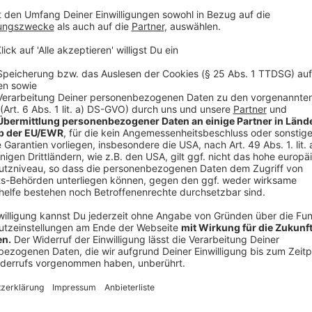
Christa Siffel (66) aus Gronau strickt für den guten
Sparkassen-Angestellte schon mehr als 5.000 Mini-S
Lindenberg - grün - gestrickt und durch deren Verkau
Lichtblicke überwiesen. In die Udo-Söckchen kommt 
Bündchen ein Anhänger - fertig ist die "Udo-Socke" 
dafür. Die Einnahmen spendet sie komplett an die Akt
Familien in NRW hilft. Die grünen
"Udo-Söckchen"
si
bei Lindenberg-Fans geworden und sie sind sogar im
sein Freund und stiller Kumpan Hanspeter Dickel ges
Anzeige
©
Radio WMW
So sehen die Udo-Socken von Christa Siffel aus, die imm
Anzeige