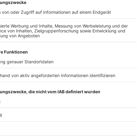
Knapp 2.000 Euro für die Aktion Lichtblicke von Prin
seiner Tour durch die Säle und zahlreichen Veranstal
Gelsenkirchen sammelte, rundete er persönlich auf 
1.904 Euro
auf (Gründungsjahr des FC Schalke 04) u
für Kinder und Jugendliche in Not in Nordrhein-West
meiner Liebe zum närrischen Brauchtum Ausdruck verl
Thorsten I. bei der Übergabe. Der Ex-Prinz bedankte s
haben, diesen Betrag zu erreichen. Karneval sorgt nic
für den guten Zweck.
Anzeige
Prinz Thorsten I. aus Gelsenkirchen übergibt 1.904 Euro 
Anzeige
Die Fälle