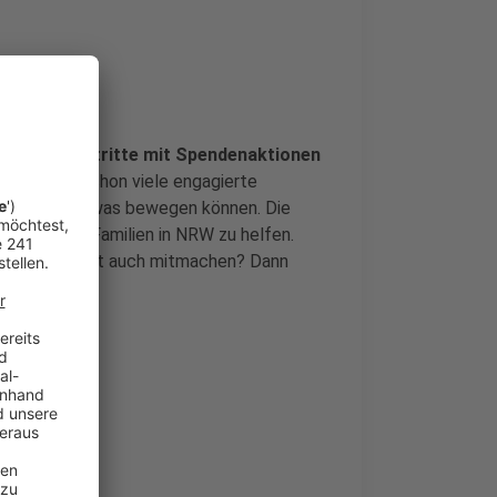
arnevalsauftritte mit Spendenaktionen
: Wir haben schon viele engagierte
n Aktionen etwas bewegen können. Die
Kindern und Familien in NRW zu helfen.
setzen. Ihr wollt auch mitmachen? Dann
cher vor