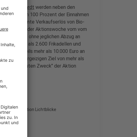
herei Burchhardt
werden neben den
erknacker auch 100 Prozent der Einnahmen
et. Der gesamte Verkaufserlös von Bio-
sten innerhalb der Aktionswoche vom vom
nd Burchhard ohne jeglichen Abzug an
chhardt mehr als 2.600 Frikadellen und
konnten jeweils mehr als 10.000 Euro an
itrag zum ehrgeizigen Ziel von mehr als
rty für den guten Zweck" der Aktion
lt.
hr für die Aktion Lichtblicke