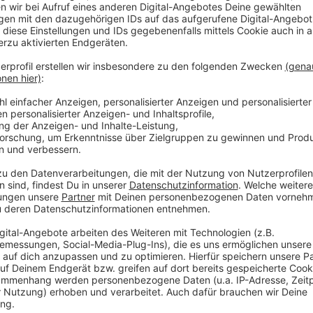
Zum Anlass des 25-jährigen Jubiläums der
Bio-Fleisc
gesamten Einnahmen der Bio-Frikadellen und Bio-Bi
an der eigens kreierten Jubiläumsbratwurst gespend
Frikadellen, Bio-Bierknackern und Bio-Jubiläumswür
18. bis 23. November spendete Fleischermeister Ber
"Lichtblicke". Auch in diesem Jahr möchte Bernd Bur
Bierknacker verkaufen. In den letzten beiden Jahren 
Lichtblicke gespendet werden. Einen ordentlichen Be
10.000 Euro brachte auch dieses Jahr wieder die "Pa
Lichtblicke. Hier wurden bereits 3.340 Euro gesamme
Anzeige
Bio-Fleischermeister Bernd Burchhardt spendet jedes Ja
Anzeige