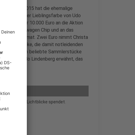
 Zweck. Seit 2015 hat die ehemalige
öckchen in der Lieblingsfarbe von Udo
f seither über 10.000 Euro an die Aktion
ein Einkaufswagen Chip und an das
im Miniaturformat. Zwei Euro nimmt Christa
ion Lichtblicke, die damit notleidenden
nd inzwischen beliebte Sammlerstücke
 Buch über Udo Lindenberg erwähnt, das
chrieben hat.
er für Aktion Lichtblicke spendet.