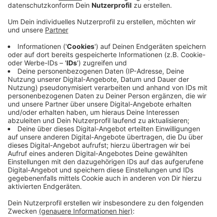
Veröffentlicht:
Mittwoch, 31.01.2024 06:21
Anzeige
Selbstgestaltete Kartensets für Spenden
Anzeige
Die Kitas des katholischen Seelsorgebereichs
Leverkusen Südost haben in ihren eigenen
Räumlichkeiten, im Gottesdienst und an Marktständen
ein selbstgestaltetes Kartenset angeboten und dafür
Spenden gesammelt. Die Aktion Lichtblicke
unterstützt Kinder und Familien in schwierigen
Verhältnissen.
Anzeige