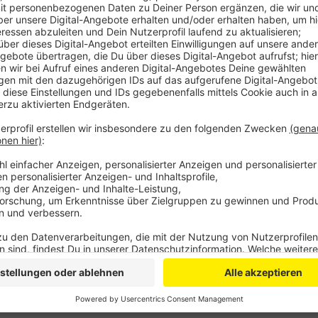
Im Aktionsklettergarten an der Alkenrather Straße k
klettern und an einem Batik-Workshop teilnehmen. Am
Johannes der Täufer kann man gerettete Lebensmitt
gewaschene Anziehsachen gegen andere Second-Han
außerdem ein Open-Air-Kino statt. Interessierte könne
kostenlos. Organisiert wird das Event von der Evan
und Jugendtreff „Treff L.A.“, dem Diakonischen Werk 
„foodsharing“.
Anzeige