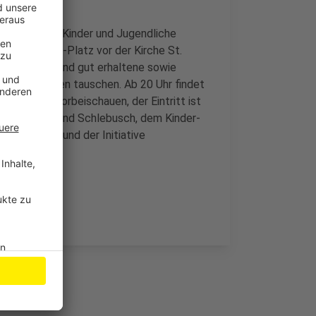
önnen ältere Kinder und Jugendliche
 Graf-Galen-Platz vor der Kirche St.
el abholen und gut erhaltene sowie
d-Klamotten tauschen. Ab 20 Uhr findet
n einfach vorbeischauen, der Eintritt ist
gelischen Jugend Schlebusch, dem Kinder-
Leverkusen und der Initiative