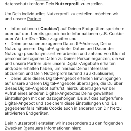
Anzeige
Die Liste der Vergehen, die den Angeklagten
vorgeworfen werden, ist lang: Neben
gewerbsmäßigem und bandenmäßigem
Sozialhilfebetrug geht es auch um eine Geiselnahme,
gefährliche Körperverletzung, schweren Raub und
Zwangsarbeit. Nicht alle Taten haben sich allerdings
auf Leverkusener Stadtgebiet abgespielt, so die
Staatsanwaltschaft. NRW-Justizminister Biesenbach
sagte dazu in einem Statement: „Straftaten sollen
sich nicht lohnen, wir wollen die mutmaßlichen Täter
nicht nur vor Gericht bringen, wir wollen auch an ihr
inkriminiertes Geld.“ Wann genau die Verhandlung
beginnt, das steht noch nicht fest.
Anzeige