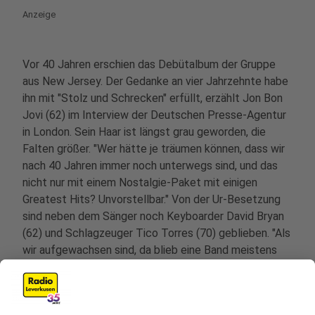
Anzeige
Vor 40 Jahren erschien das Debütalbum der Gruppe
aus New Jersey. Der Gedanke an vier Jahrzehnte habe
ihn mit "Stolz und Schrecken" erfüllt, erzählt Jon Bon
Jovi (62) im Interview der Deutschen Presse-Agentur
in London. Sein Haar ist längst grau geworden, die
Falten größer. "Wer hätte je träumen können, dass wir
nach 40 Jahren immer noch unterwegs sind, und das
nicht nur mit einem Nostalgie-Paket mit einigen
Greatest Hits? Unvorstellbar." Von der Ur-Besetzung
sind neben dem Sänger noch Keyboarder David Bryan
(62) und Schlagzeuger Tico Torres (70) geblieben. "Als
wir aufgewachsen sind, da blieb eine Band meistens
nur zwei oder drei Jahre zusammen", sagt Torres. "Man
denkt nie daran, dass man älter wird. Und plötzlich
blicken wir zurück."