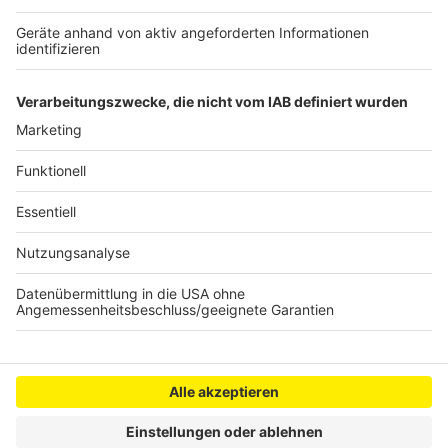
Video anzusehen.
Mehr Informationen
Die Hit-Single des neuen Albums "Forever" zum
Anhören: "Legendary" von Bon Jovi
Akzeptieren
Anzeige
powered by
Usercentrics Consent
Management Platform
Anzeige
Anzeige
Anzeige