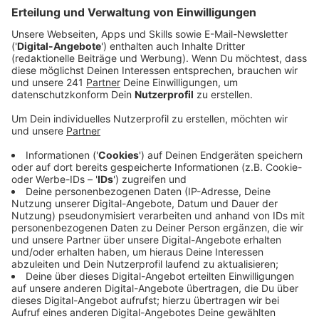
Mittlerweile - da sind sich die drei Musiker einig - sei
ihr Job nicht mehr so stressig wie früher. "Wir hatten
damals viel Spaß, aber es war auch harte Arbeit. Wir
haben uns in Lichtgeschwindigkeit bewegt", erinnert
sich Bryan, der sich seine markante Lockenmähne
bewahrt hat. "Rückblickend würde ich nichts anders
machen, weil alles gemacht werden musste. Aber
heute geht es etwas langsamer zu, sodass wir es auch
genießen können."
Anzeige
Über das neue Album
Anzeige
Die eingängige erste Single mit Bruce-Springsteen-
Einfluss schaffte es direkt in die Top 10 der