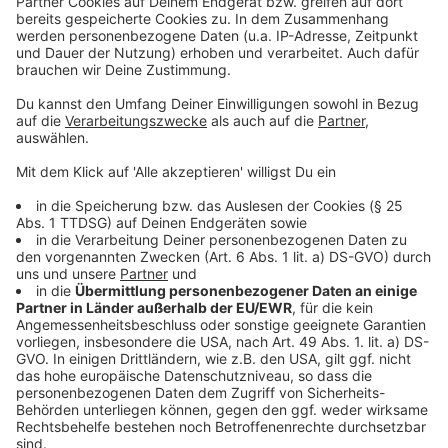
nicht das Zeug zu einem Klassiker wie "Slippery When
Wet" (1986), "Keep The Faith" (1992) oder "Crush"
(2000) und ist dennoch ein gelungenes und
kurzweiliges Rockalbum mit viel guter Laune. Mit den
neuen Songs habe die von ursprünglich fünf auf sieben
Mitglieder angewachsene Band "zur Freude
zurückgefunden". "Der Blick zurück hat uns glücklich
gemacht", sagt Jon Bon Jovi. "Das Schreiben und die
Aufnahmen waren eine Freude."
Anzeige
Das neue Album von Bon Jovi zum
Durchhören
Anzeige