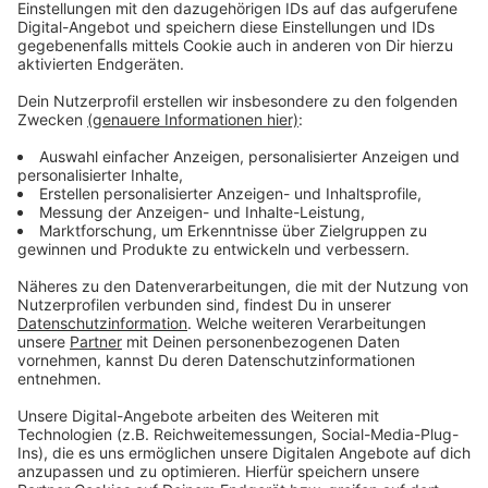
amerikanischen Rock Digital Song Sales, die
tatsächlich noch Verkäufe zählen. "Legendary" erzählt
von den oft einfachen Dingen, die das Leben schön
machen und referenziert Neil Diamonds Gassenhauer
"Sweet Caroline". "Wir haben eine Hitsingle", sagt Jon
Bon Jovi sichtlich erfreut. "Ich weiß, dass es nicht der
beste Song auf dem Album ist. Es wird also ein
verdammt gutes Jahr."
Tatsächlich enthält die neue LP noch bessere
Nummern. Das treibende "We Made It Look Easy" ist
autobiografisch zu verstehen. Bei "Living Proof"
erinnert die Band mit Talkbox-Effekten wie bei "Living
On A Prayer" und einem Riff aus der "It's My Life"-
Schublade an frühere Erfolge. Und das klingt
erstaunlich gut. Vielleicht der größte Ohrwurm auf
dem Album ist die rockige Ballade "Waves". Fast schon
ein Partykracher zum Mitgrölen ist das
überschwängliche "Walls of Jericho". "Forever" hat