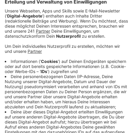
Anzeige
Die Single aus "The Lockdown Sessions" "Cold Heart
ft. Dua Lipa (PNAU Remix)" ist bei uns direkt in der
Rotation gelandet. Außerdem gab es mit "It’s A Sin" ft.
Years & Years, "After All" ft. Charlie Puth und "Finish
Line" ft. Stevie Wonder noch mehr Vorgeschmack auf
das neue Album. Und es fällt direkt auf: Jede Menge
Stargäste sind dabei. Das zieht sich auch beim Rest
von "The Lockdown Sessions" durch. Eddie Vedder von
Pearl Jam ist dabei, genauso wie Young Thug und
Stevie Nicks. Alle Aufnahmen auf dem Album haben
gemeinsam, dass sie während der aktuellen globalen
Pandemie aufgenommen oder veröffentlicht wurden,
daher der Name des Albums.
Anzeige