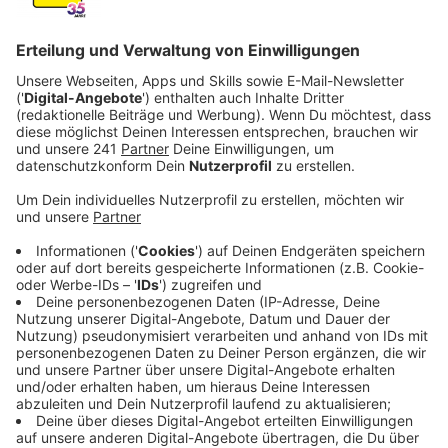
Veröffentlicht:
Montag, 14.09.2020 00:10
Anzeige
Joy’s Talent, die Ehrlichkeit, ihre kulturell komplexe
Lebensgeschichte und natürliche Schönheit machen
sie zu einer attraktiven und vielseitigen Künstlerin. Mit
dem neuen Album "Let Yourself Be Loved" macht sie
ein wahres Soul-Statement. Das "Motown" Album ist
zu gleichen Teilen Selbstbehauptung, Ahnenforschung
und Hommage an die großen Klassiker des Genres.
Anzeige
Ein musikalisches Stück, auf dem die 47-jährige
Denalane die Stränge ihres bisherigen Wirkens