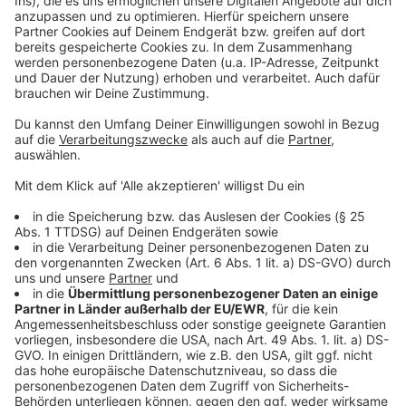
Wir verwenden einen Service eines
Drittanbieters, um Videoinhalte
einzubetten. Dieser Service kann
Daten zu Ihren Aktivitäten
sammeln. Bitte lesen Sie die
Details durch und stimmen Sie der
Nutzung des Service zu, um dieses
Video anzusehen.
Mehr Informationen
Joy Denlane - I Believe ft. BJ The Chicago Kid (Official
Video)
Akzeptieren
Anzeige
powered by
Usercentrics Consent
Management Platform