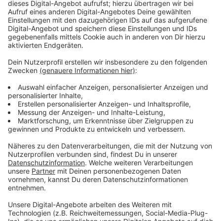
zusammenführt. „Ich wollte ein ganz klassisches Soul-
Album machen“, sagt sie. „Stilistisch wollte ich mich in
der Phase von Ende der Sechzigerjahre bis ungefähr
1973 bewegen.“ Trotzdem geht es ihr nicht um
Vintage-Simulationen alter Soul-Aufnahmen. sondern
um: Identität. Musik, Politik und Persönlichkeit. Joy
Denalane mit "Let Yourself Be Loved" ist unser Album
der Woche.
Anzeige
Anzeige
Wir benötigen Ihre
Zustimmung, um den YouTube
Video-Service zu laden!