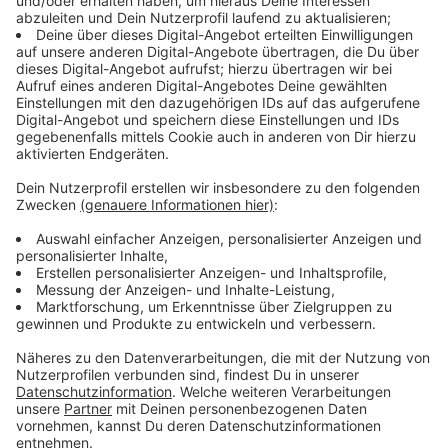
Anzeige
Kyle kommt auf Tour
Anzeige
"Ich bin überglücklich über die TENSION TOUR
2025. Ich kann es kaum erwarten, schöne und
wilde Momente mit Fans auf der ganzen Welt zu
teilen und die Tension-Ära und mehr zu feiern! Es
war bisher ein aufregender Ritt und jetzt macht
euch bereit für eure Nahaufnahme, denn ich
werde Lights, Camera, Action rufen ... und es wird
eine ganze Menge Padaming geben!"
Auch bei uns in NRW wird Kyle einen Stopp einlegen.