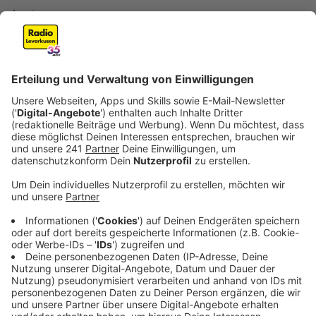
Anzeige
Die energiegeladene, dynamische Fortsetzung des
Nummer-1-Albums und Welterfolgs "Tension" führt
Kylie weiter in die Welt der elektronischen Musik und
ist vollgepackt mit Dancefloor-Hits. Das Album
enthält neun brandneue Kylie-Songs, darunter die neue
Single "Dance to the Music" sowie den Dance-Hit
"Edge of Saturday Night" mit The Blessed Madonna
und die Kollaborationen mit Orville Peck, Bebe Rexha
und Tove Lo sowie Sia. "Die Tension-Ära war so etwas
Besonderes für mich ... Ich kann es unmöglich zulassen,
dass sie jetzt schon vorbei ist! Willkommen zu
'Tension II'." sagte Kylie.
Anzeige