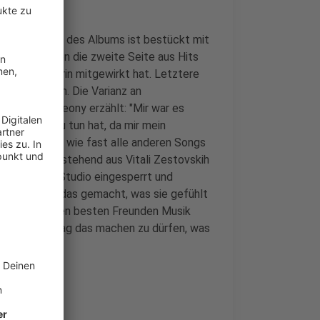
ie erste Seite des Albums ist bestückt mit
rt, wohingegen die zweite Seite aus Hits
oder Künstlerin mitgewirkt hat. Letztere
tik-Versionen. Die Varianz an
ongplayer. Leony erzählt: "Mir war es
em Leben zu tun hat, da mir mein
 entstanden wie fast alle anderen Songs
 Das Team, bestehend aus Vitali Zestovskih
e Wochen ins Studio eingesperrt und
probiert und das gemacht, was sie gefühlt
 Tag mit seinen besten Freunden Musik
 mich, jeden Tag das machen zu dürfen, was