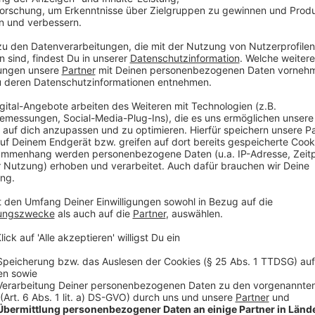
Auf ihrem Album zeigt die 25-Jährige zwei Seiten. D
neuen Songs und Hits, die Leony als Artist präsentie
besteht, bei denen Leony als Sängerin, Songwriterin 
singt sie in exklusiv auf dem Album enthaltenen Akus
unterschiedlichen Titeln macht es zu einem wahren L
wichtig, dass mein Album thematisch etwas mit mein
Debütalbum am Herzen liegt. Das Album sei genau so
von Leony auch: mit ihrem Team im Studio in Berlin.
aka VIZE, Mark Becker und Leony, hat sich für einig
einfach drauflosgeschrieben, verschiedene Ansätze 
haben. Leony sagt dazu: "Es ist das Schönste, jeden
machen zu dürfen und es ist das größte Privileg für
ich am meisten liebe."
Hier könnt ihr nun in die Platte reinhören.
Anzeige