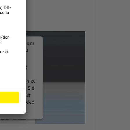
ustimmung, um
-Service zu
ervice eines
ideoinhalte
ce kann Daten zu
 Bitte lesen Sie
timmen Sie der
um dieses Video
.
onen