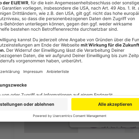
Anzeige
Wir benötigen Ihre Z
den YouTube Video
laden!
Wir verwenden einen S
Drittanbieters, um V
einzubetten. Dieser Servi
Ihren Aktivitäten sammeln.
die Details durch und s
Nutzung des Service zu, 
anzusehen
Mehr Informati