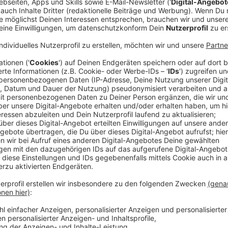
Anzeige
Mit ihren Singles wie "Remedy" oder "Faded Love" ha
Popkünstlerinnen Deutschlands hochgearbeitet. Anfa
"Somewhere In Between" veröffentlicht. Ende März i
Debütalbum dazu erschienen. Darüber haben wir mit i
gesprochen. Das Interview dazu könnt ihr euch hier a
Anzeige
Kai Klüting
Kai Klüting im Interview mit Leony
Anzeige