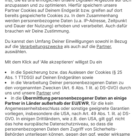
Wir verwenden einen Service eines
Drittanbieters, um Videoinhalte
einzubetten. Dieser Service kann
Daten zu Ihren Aktivitäten
sammeln. Bitte lesen Sie die
Details durch und stimmen Sie der
Nutzung des Service zu, um dieses
Video anzusehen.
Mehr Informationen
"The Feeling" - die neue Single von EDM-DJ Lost
Frequencies.
Akzeptieren
Anzeige
powered by
Usercentrics Consent
Management Platform