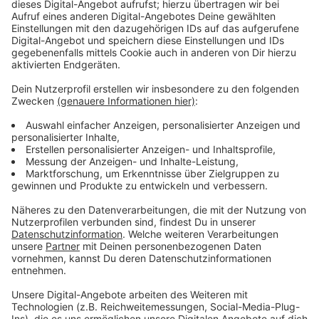
verstehen. Einige der Tracks werdet ihr
wiedererkennen und hoffentlich schon dazu getanzt
haben, bei anderen freue ich mich darauf, dass sie ein
weiterer Teil des Kapitels für euch und mich werden.
Auf dem Album möchte ich euch auf eine Reise durch
all die Klänge mitnehmen, die den Lost Frequencies-
Sound ausmachen", verspricht der DJ. Wie das Album
klingt? Hört doch einfach mal rein.
Anzeige
Anzeige
Wir benötigen Ihre
Zustimmung, um den YouTube
Video-Service zu laden!