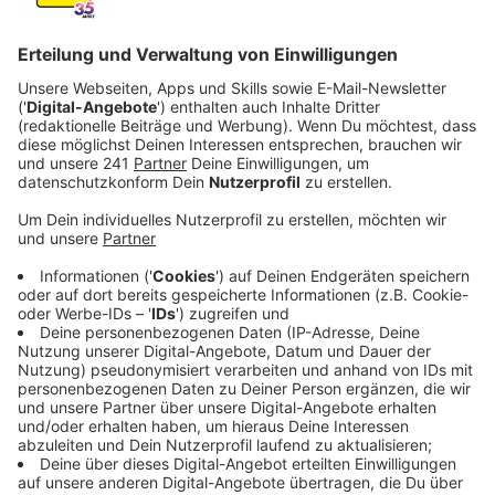
Anzeige
Auf "All Stand Together" hat er sich mit Künstlern wie
James Arthur, Tom Gregory und Netsky zusammen
getan und so eine Kombination aus Genres
geschaffen: Von House- und Tropical-Sounds über
Folk-Einflüsse, akustische Instrumentalstücke und
Gesangsdarbietungen bis hin zu tanzbaren Hymnen -
"All Stand Together" ist das bisher wohl
charakteristischste Album von Lost Frequencies. "All
Stand Together" bildet den Abschluss eines starken
Jahres für den belgischen Superstar. Neben dem
Erfolg seiner Songs in den Charts mit Doppel-Platin
Hits wie "Where Are You Now" mit Calum Scott bis hin
zum Nummer-Eins-Hit "The Feeling" kann er auch auf
ein beeindruckendes Live-Jahr zurückblicken. "Mein
nächstes Album ist als Momentaufnahme zu