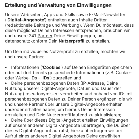
50s Doo-Wop Feeling, klassischer Weihnachtspop und
Christmas Party Tracks - das Album von Meghan
Trainor ist wie ein gutes Geschenk zu Weihnachten: Es
hat einfach alles. Neben einer ganzen Reihe von
Weihnachtsklassikern, reiht die Sängerin auch fünf
neue Songs mit ein. Und ganz alleine muss sie auch
nicht Feiern. So gibt es etwa einen Feature-Track mit
der legendären Soul-Combo Earth Wind & Fire. Man
merkt Meghan Trainor ist eine Retro Liebhaberin.
Zusammen mit Vater Gary Trainor schlägt sie
wiederum die sanfteren Töne an. Gemeinsam haben sie
eine Piano-Version des Weihnachtsklassikers "Have
Yourself A Merry Little Christmas" aufgenommen. Der
baldige Opa Gary begleitet seine Tochter hier am
Klavier. Denn auch das ist eine kleine
Weihnachtsüberraschung: Megan ist schwanger und