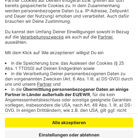
Meghan Trainor - Holidays (Official Music Video) ft.
Earth, Wind & Fire
Akzeptieren
Anzeige
powered by
Usercentrics Consent
Management Platform
Anzeige
Anzeige
Anzeige
Anzeige