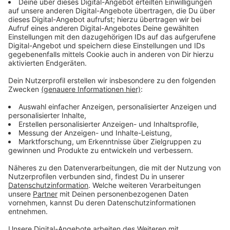
anderen vertraut: "Wenn du feststellst, dass
Menschen dich nur verletzen können, wenn du es
zulässt, dann kannst du jedem vertrauen. Ich bin ein
Vertrauensmensch. Sowohl das eine als auch das
andere: Ich bin eine Person, die unglaublich defensiv
und hart ist, aber ich bin auch einfach super offen und
verletzlich. Ich bin der Typ, der nachts in einen leeren
Pool springt." Mit dieser Einstellung und diesem Elan
hat sich die Pop-Legende an ihr neues Album
gemacht, das nun auf dem Markt erschienen ist.
"Trustfall" ist unser neues Album der Woche, hier
könnt ihr es euch in voller Länge anhören.
Anzeige
Anzeige