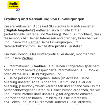
Anzeige
(rufa) - Ihr Album beginnt mit dem Song "When I Get
There", der vom Verlust ihres Vaters und ihrer Nanny
Trish inspiriert wurde: "Mein Vater ist gestorben und
dann ist meine liebe Freundin ungefähr acht Monate
später gestorben. Und ich frage mich, wo sie sind. Wo
seid ihr? Wohin seid ihr gegangen? Wo ist euer Seele
hingegangen? Ich vermisse euch. Und ich würde gerne
glauben, dass ihr irgendwo seid."
Pink über ihr Album "Trustfall" und warum Vertrauen für
sie gerade ein wichtiges Thema ist: "Ich finde, ein
Erwachsener zu sein, ein Mensch zu sein erfordert
gerade jetzt viel Vertrauen. In einer Beziehung zu sein,
Eltern zu sein, Kind zu sein, die Kinder zur Schule zu
bringen [...] alles erfordert gerade so viel
Vertrauen." Pink sagt, sie sei jemand, der leicht