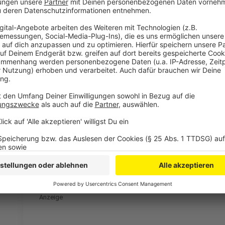
Wir benötigen Ihre Z
den YouTube Video
laden!
Wir verwenden einen S
Drittanbieters, um V
einzubetten. Dieser Servi
Ihren Aktivitäten sammeln.
die Details durch und s
Nutzung des Service zu, 
anzusehen
Mehr Informati
Der Track "Leb Wohl" von Sebastian Fitzek und Joris
Akzeptieren
Anzeige
powered by
Usercentrics Co
Platform