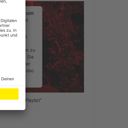
ustimmung, um
-Service zu
ervice eines
ideoinhalte
ce kann Daten zu
 Bitte lesen Sie
timmen Sie der
um dieses Video
.
onen
 zum Album "Playlist"
nsent Management