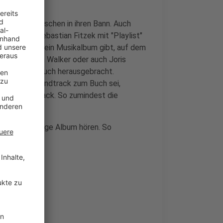
onen von Deutschen in ihren Bann. Auch
Jetzt hat Sebastian Fitzek mit "Playlist"
hzeitig auch ein Musikalbum gibt, auf dem
 Garvey, Tom Walker oder auch Joris
ndtrack zum Buch herausgebracht.
ass es ein Soundtrack zum Buch sei,
es sei ihr Track. So zumindest die
s dazugehörige Album hören. So