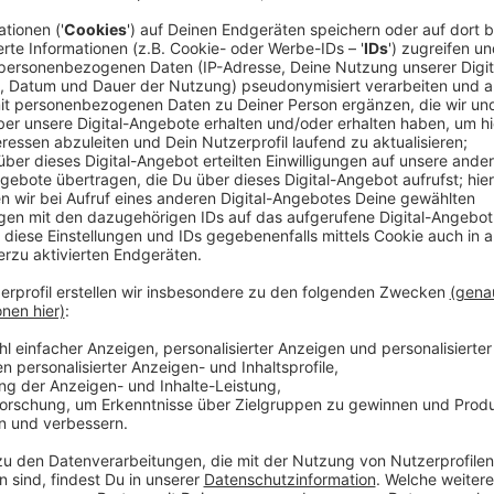
Die Psychothriller von Sebastian Fitzek ziehen Milli
Verfilmungen zu seinen Büchern gibt es schon einige. 
ein neues Buch herausgebracht, zu dem es aber gleic
sich Stars der Musikszene tümmeln. Silbermond, Rea
haben sich die Ehre gegeben und einen Thriller-Sou
Verstanden werden soll "Playlist" allerdings nicht, d
sondern eher, dass die Künstler selbst sagen können, 
Vorstellung Fitzeks.
Wer das Buch lesen möchte, sollte demnach auch da
entstünde eine für Fitzek perfekte Symbiose.
Anzeige
Anzeige