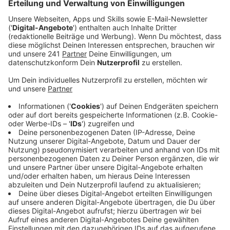
Anzeige
Der kanadische Pop- und R&B-Sänger The Weeknd hat
nur wenige Tage vor Release sein neues Album "Dawn
FM" angekündigt. Das ist jetzt seit dem 7. Januar raus.
In einem kurzen Clip auf Instagram bezeichnet der 31-
Jährige die neuen Songs als "akustisches Universum".
Mit dabei sind unter anderem Schauspieler Jim Carrey,
Sänger Quincy Jones und Rapper Lil Wayne. The
Weeknd ist auch als Produzent und Songwriter tätig.
Er ist dreifacher Grammy-Preisträger und hatte laut
Verkaufscharts von Media Control mit dem
weltweiten Erfolg "Blinding Lights" auch in
Deutschland den erfolgreichsten Hit des Jahres 2020.
Wir sind gespannt ob er mit seinem neuen Album an die
Erfolge anknüpfen kann.
Anzeige