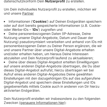
Veröffentlicht:
Mittwoch, 30.03.2022 15:38
Anzeige
Grund für die Verfärbung ist nicht Farbe, Blut oder eine
Chemikalie, sondern die die Blüten der
Burgunderblutalge. Für Menschen und Tiere kann die
Alge gesundheitsschädlich sein. Aus biologischer Sicht
ist diese Algenblüte aber kein ungewöhnliches
Phänomen. In den Wintermonaten sei dies üblich und
erfordere normalerweise keine weiteren Maßnahmen.
Ob sich der Algenteppich bis zum Start der
Badesaison Mitte Mai wieder "aufgelöst" hat, kann
niemand voraussagen.
Anzeige