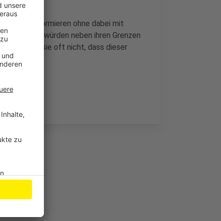
Alkohol zu informieren ohne dabei mit
e Jugendliche würden neben ihren Grenzen
m wüssten sie oft nicht, dass dieser