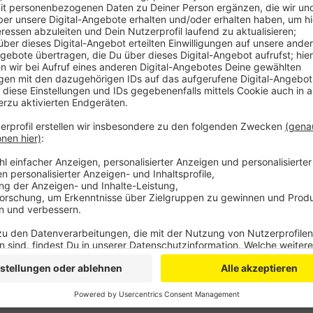
Ziel sei es Schüler spielerisch über die Wirkung von 
erhobenem Zeigefinger zu agieren, so der KOD. Viel
auch die Wirkung von Alkohol unterschätzen. Außerde
süchtig machen kann.
Anzeige