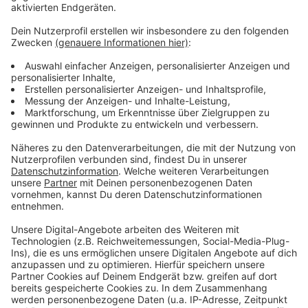
Anzeige
Weitere Meldungen aus unserer Stadt
Anzeige
Ferien: Leverkusener Schüler können MINT-Berufe
kennenlernen
Stadtbibliothek Leverkusen wird "Bibliothek der Dinge"
Leverkusener Unternehmen beziehen Stellung gegen
rechts
Anzeige