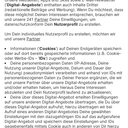
des Klimawandels.
Veröffentlicht:
Donnerstag, 15.02.2024 14:07
Anzeige
Nächste Pollenallergien im April
Anzeige
Dadurch gibt es auch immer mehr Allergiepatienten in
Leverkusen. Je nach Symptomen kommen dann
Allergiemedikamente oder eine Hyposensibilisierung
als Therapie infrage. Die wir von Ärzten meist
empfohlen, damit sich kein allergisches Asthma
entwickelt. Nach Hasel und Erle jetzt zeigen sich die
meisten anderen Pollenallergien erst im April.