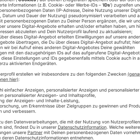
Von über 20 Millionen monatlichen Hörern bis hin zu
John Legend, Jason Derulo, Steve Aoki und kürzlich mi
Sommers "Deep Down", schließt sich Brasiliens größ
britischen Singer-Songwriter-Superstar Ellie Gouldi
Sigala zusammen, um den Sound von "All by Myself" z
das Sample von Depeche Modes "Enjoy The Silence". 
Anzeige
Wir benötigen Ihre Z
den YouTube Video
laden!
Wir verwenden einen S
Drittanbieters, um V
einzubetten. Dieser Servi