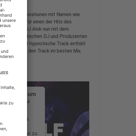
 großen Kollaborationen mit Namen wie
t Ella Eyre für einen der Hits des
ter Künstler DJ Alok nun mit dem
ng und dem britischen DJ und Produzenten
u liefern. Der hypnotische Track enthält
Hier hört ihr den Track im besten Mix.
ustimmung, um
-Service zu
ervice eines
ideoinhalte
ce kann Daten zu