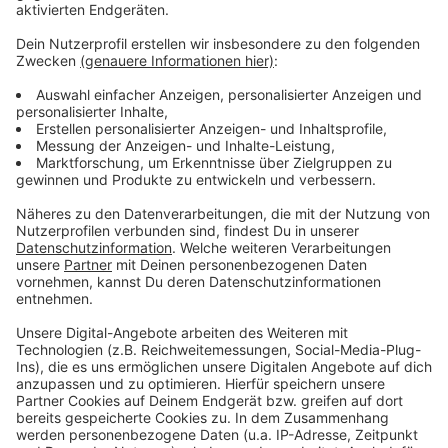
Anzeige
Mehr Meldungen aus Leverkusen
Anzeige
Neue Fahrpläne in Leverkusen
Einbruch in Bürrig: Polizei fasst Täter schnell
Uwe Richrath kandidiert wieder zum
Oberbürgermeister
Anzeige