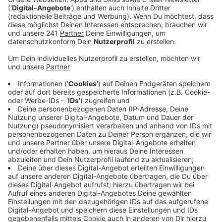
Anzeige
Ab 17 Uhr erklären die Mitarbeitenden im InfoTreff in
Manfort, wie man selbst mit wenig Zeit auch von
daheim aus aktiv mithelfen kann und suchen mit den
Besuchern Wege, wie sich jeder nach seinen
Möglichkeiten beteiligen kann. Der NABU freut sich
über eine kurze Anmeldung, ihr könnt aber auch
spontan vorbeikommen.
Wo?
Gustav-Heinemann-Straße 11, InfoTreff Manfort
Wann?
08.01.25, 17:00 bis 19:00 Uhr
Hier gibt´s die Kontaktdaten vom NABU