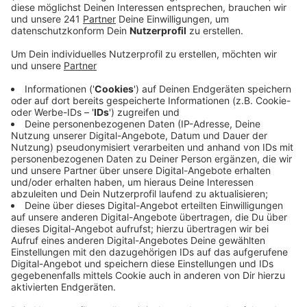
Veröffentlicht:
Dienstag, 02.07.2019 10:47
Anzeige
Am Ostermontag Mitte April hatte das ehemalige
Restaurant „Alt Schlebusch“ bereits zum zweiten Mal
in Flammen gestanden. Der Eigentümer des Gebäudes
hat der Stadt inzwischen die Bescheinigung eines
Sachverständigen für Gebäudestatik vorgelegt und
demnach ist die Brandruine weiter standsicher.
Dennoch hat die Stadt einige Sicherungsmaßnahmen
angeordnet: So sollen unter anderem die Fenster und
Türen unzugänglich gemacht werden – zum Beispiel
durch eine Holzverschalung und die Werbeanlage
abgehängt werden.
Bis nächster Woche sollen die Arbeiten