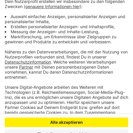
abgeschlossen sein. Was mit der Brandruine in Zukunft
passiert ist weiter unklar.
Vor rund 16 Jahren war das
ehemalige Restaurant erstmalig abgebrannt. Seitdem
gilt die Brandruine als Schandfleck in der Schlebuscher
Fußgängerzone.
Anzeige
Anzeige
Anzeige