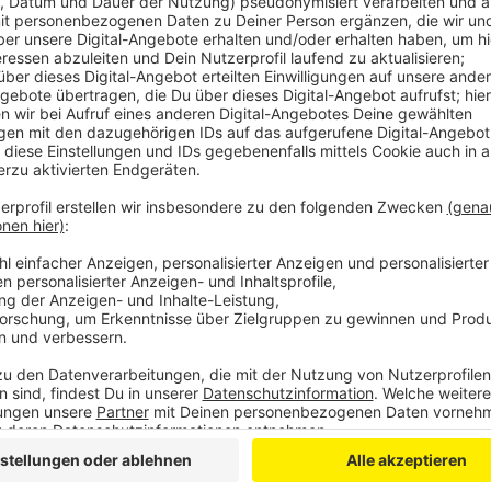
Anzeige
Die AWO mit ihren Pflegeheimen in Rheindorf und Sc
aufgestellt, was ihre Personalsituation angeht. Grund
Monaten eigenständig massiv um Nachwuchs gewor
Aktuell arbeiten bei der AWO 30 Azubis in der Altenp
ihnen sind auch junge Frauen und Männer aus Indien,
Personal zu rekrutieren ist enorm, sagte eine Sprech
Menschen aus dem Ausland zum Beispiel auch um Woh
auch gut aufgestellt – aktuell gibt es hier in der Alt
Die neue, generalistische Pflegeausbildung seit Janu
Nach ihrem Abschluss können die fertigen Pfleger in 
ambulanten Gesundheitsversorgung arbeiten. Sie ha
mehr Spielraum in Sachen Gehalt.
Anzeige