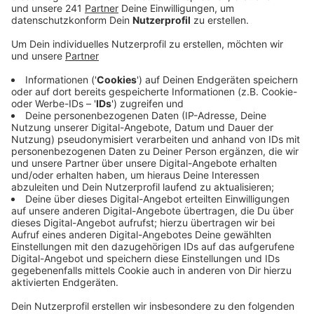
der Bayer 04-Profi und ein Mann, der sich selber
als Sportberater bezeichnet.
Veröffentlicht:
Dienstag, 09.05.2023 06:04
Anzeige
2012 haben sich die beiden Männer kennengelernt. Tah
war damals erst 16 Jahre alt und hat in der
Jugendmannschaft des HSV gespielt. Es habe sich
eine Bekanntschaft entwickelt. Irgendwann wollte der
Angeklagte Geld von Tah. Als der den Kontakt
abbrechen wollte, habe der heute 30-Jährige ihn
bedroht. Er habe Tah immer wieder nachgestellt und
auch körperlich angegriffen. Der Profifußballer habe
sich geschämt, wollte in der Öffentlichkeit nicht
schwach wirken. Als der Angeklagte 200.000 Euro von
ihm haben wollte, ist er dann zur Polizei gegangen. Für