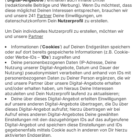
Veröffentlicht:
Mittwoch, 05.04.2023 14:45
Anzeige
Der Studienkreis Wiesdorf und Schlebusch schafft
jetzt Abhilfe. Für die Fächer Mathe, Deutsch und
Englisch gibt es bis Ende Mai kostenlose online Crash-
Kurse. Schülerinnen und Schüler der Jahrgänge 5 bis
13 können an den 90-minütigen Kursen teilnehmen.
Los geht’s montags bis freitags einmal um 15 Uhr und
einmal um 17 Uhr. Aus den rund 60 Themen können die
Schüler so viele Kurse buchen, wie sie wollen und sich
so ihr eigenes Lernprogramm zusammenstellen.
Einen
Link zu den Crashkursen findet ihr hier.
Anzeige