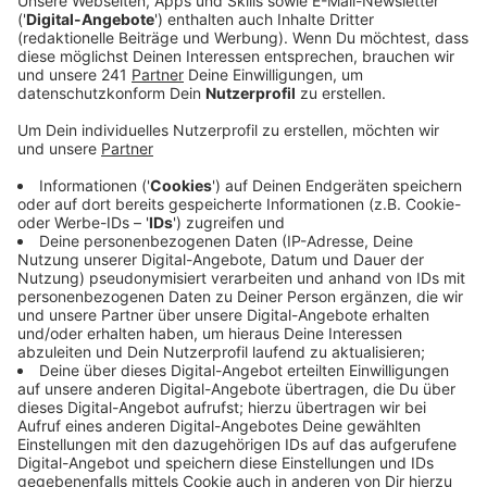
Anzeige
Er soll über Jahre Kontrastmittel-Rezepte an die Firma
seiner Ehefrau weitergeleitet und ihr somit zu
Millionen verholfen haben. Sie soll die Rezepte
eingelöst und damit Gewinn gemacht haben. Wegen
dieses Vorwurfs hat die Staatanwaltschaft jetzt 4
Jahre lang Beweise gegen den Radiologie-
Unternehmer gesammelt. Auf unsere Nachfrage teilt
sie mit, dass eine Anklage erhoben wurde. Die liegt
jetzt beim Kölner Landgericht – Ob der Tatvorwurf
und das Ausmaß den Vorwürfen von damals entspricht,
ist noch unklar. Vor einem Jahr hatten die Sana Kliniken
Med 360 Grad übernommen. Bereits Ende 2022 war
der Angeklagte aus dem Vorstand ausgeschieden.
Anzeige